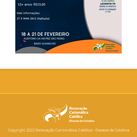
Copyright 2022 Renovação Carismática Católica - Diocese de Colatina